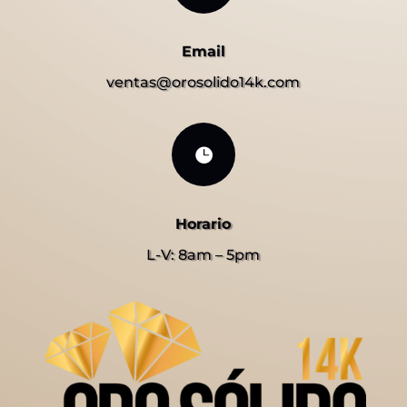
Email
ventas@orosolido14k.com

Horario
L-V: 8am – 5pm