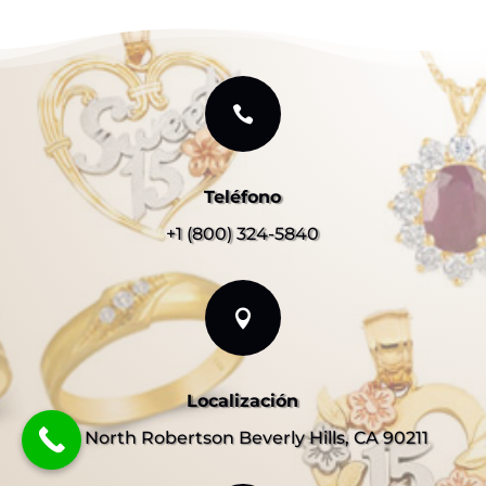

Teléfono
+1 (800) 324-5840

Localización
311 North Robertson Beverly Hills, CA 90211