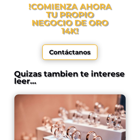
!COMIENZA AHORA
TU PROPIO
NEGOCIO DE ORO
14K!
Contáctanos
Quizas tambien te interese
leer…